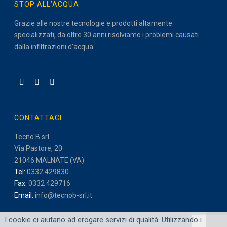
STOP ALL’ACQUA
Grazie alle nostre tecnologie e prodotti altamente
specializzati, da oltre 30 anni risolviamo i problemi causati
dalla infiltrazioni d’acqua.
CONTATTACI
Tecno B srl
Via Pastore, 20
21046 MALNATE (VA)
Tel:
0332 429830
Fax:
0332 429716
Email:
info@tecnob-srl.it
I cookie ci aiutano ad erogare servizi di qualità. Utilizzando i